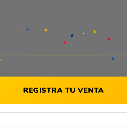
✦
★
REGISTRA TU VENTA