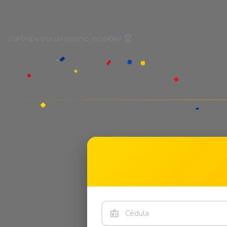
¡Participa por un premio increíble! 🏆
★
★