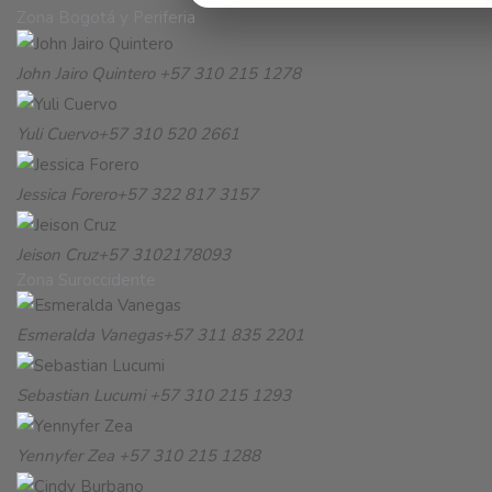
Zona Bogotá y Periferia
John Jairo Quintero
+57 310 215 1278
Yuli Cuervo
+57 310 520 2661
Jessica Forero
+57 322 817 3157
Jeison Cruz
+57 3102178093
Zona Suroccidente
Esmeralda Vanegas
+57 311 835 2201
Sebastian Lucumi
+57 310 215 1293
Yennyfer Zea
+57 310 215 1288