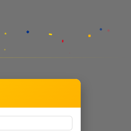
★
★
✦