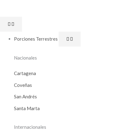
Ir
al
Open
Close
contenido
Porciones
Porciones
Terrestres
Terrestres
Porciones Terrestres
Nacionales
Cartagena
Coveñas
San Andrés
Santa Marta
Internacionales