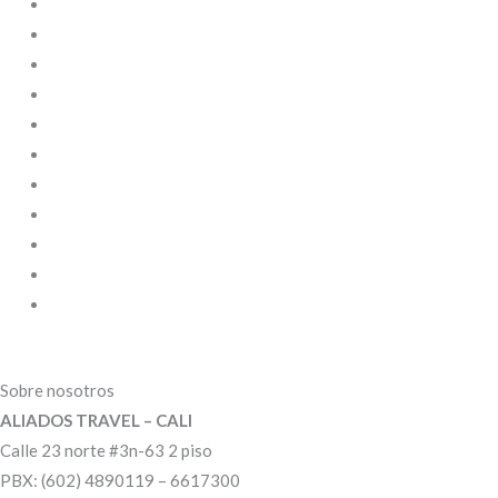
o
g
d
o
r
i
k
a
n
m
Sobre nosotros
ALIADOS TRAVEL – CALI
Calle 23 norte #3n-63 2 piso
PBX: (602) 4890119 – 6617300