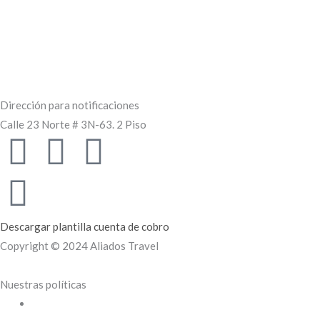
Dirección para notificaciones
Calle 23 Norte # 3N-63. 2 Piso
F
I
L
a
n
i
c
s
n
Descargar plantilla cuenta de cobro
e
t
k
Copyright © 2024 Aliados Travel
b
a
e
Nuestras políticas