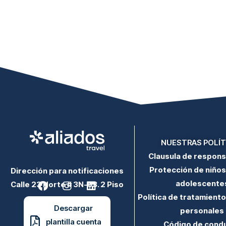
NUESTRAS POLÍT
Clausula de respons
Protección de niños,
Dirección para notificaciones
F
I
L
adolescente
Calle 23 Norte # 3N-63. 2 Piso
a
n
i
Política de tratamient
c
s
n
Descargar
e
t
k
personales
b
a
e
plantilla cuenta
Código de cond