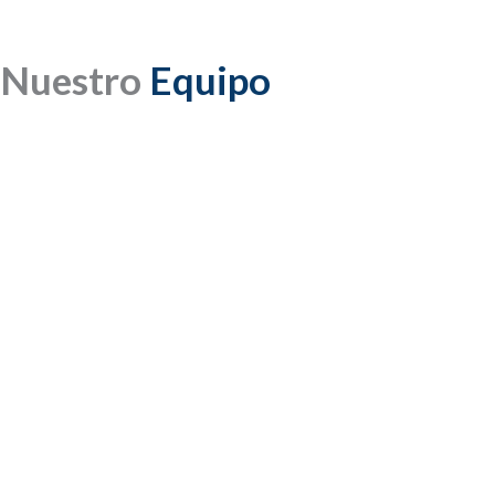
Open Porciones Terrestres
res
Excursiones Mis 15
Planes Por Sistema
Receptiv
Nuestro
Equipo