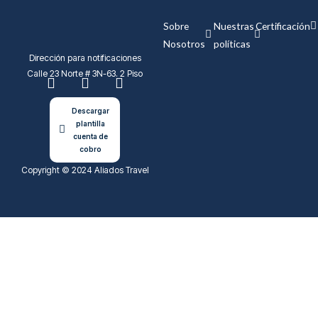
Sobre
Nuestras
Certificación
Nosotros
políticas
Dirección para notificaciones
F
I
L
Calle 23 Norte # 3N-63. 2 Piso
a
n
i
c
s
n
e
t
k
Descargar
b
a
e
plantilla
o
g
d
cuenta de
o
r
i
cobro
k
a
n
Copyright © 2024 Aliados Travel
m