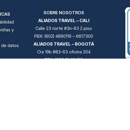
CE
SOBRE NOSOTROS
ICAS
ALIADOS TRAVEL – CALI
bilidad
Calle 23 norte #3n-63 2 piso
 niñas y
PBX: (602) 4890119 – 6617300
ALIADOS TRAVEL – BOGOTÁ
s de datos
Cra 19b #83-63 oficina 204
PBX: (601) 7448450
cta
ALIADOS TRAVEL – PEREIRA
RN
Calle 19 #5-48 CC. Novacentro
ilidad
Radi
oficina 1102 Torre profesionales
ación
PBX: (606) 4890119
encia
s
ajes