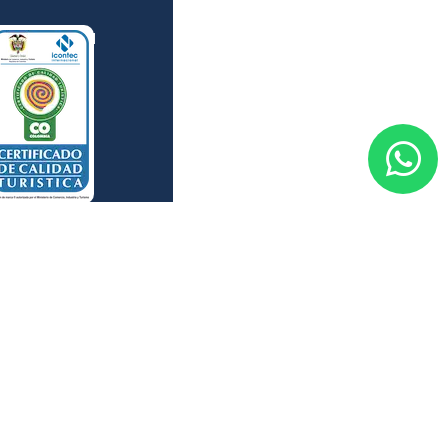
RTIFICACIÓN
RNT Aliados Cali
T Aliados Bogotá
car nuevo PQRS