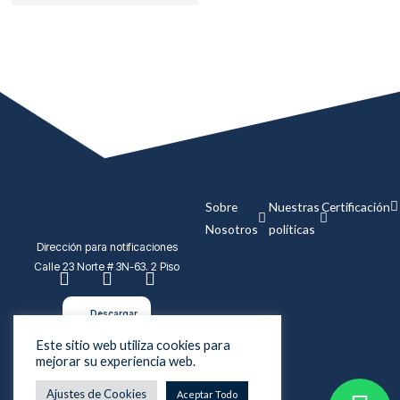
Sobre
Nuestras
Certificación
Nosotros
políticas
Dirección para notificaciones
F
I
L
Calle 23 Norte # 3N-63. 2 Piso
a
n
i
c
s
n
e
t
k
Descargar
b
a
e
plantilla
o
g
d
Este sitio web utiliza cookies para
cuenta de
mejorar su experiencia web.
o
r
i
cobro
k
a
n
Copyright © 2024 Aliados Travel
Ajustes de Cookies
Aceptar Todo