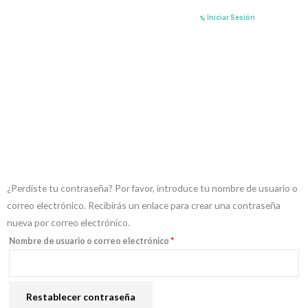
Ir
Iniciar Sesión
al
My Account
contenido
Nam nec tellus a odio tincidunt auctor a ornare odio.
Obligatorio
¿Perdiste tu contraseña? Por favor, introduce tu nombre de usuario o
correo electrónico. Recibirás un enlace para crear una contraseña
nueva por correo electrónico.
Nombre de usuario o correo electrónico
*
Restablecer contraseña