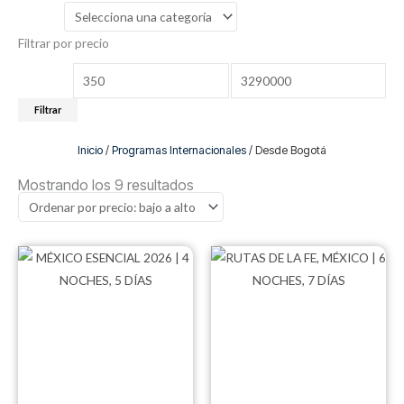
Filtrar por precio
Precio
Precio
mínimo
máximo
Filtrar
Inicio
/
Programas Internacionales
/ Desde Bogotá
Ordenado
por
Mostrando los 9 resultados
precio:
bajo
a
alto