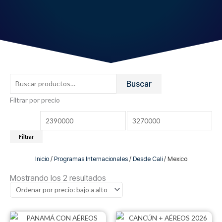
Buscar
Buscar
por:
Filtrar por precio
Precio
Precio
mínimo
máximo
Filtrar
Inicio
/
Programas Internacionales
/
Desde Cali
/ Mexico
Ordenado
por
Mostrando los 2 resultados
precio:
bajo
a
alto