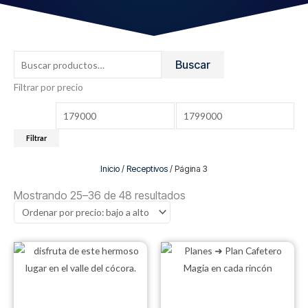
Buscar
Buscar
por:
Filtrar por precio
Precio
Precio
mínimo
máximo
Filtrar
Inicio
/
Receptivos
/ Página 3
Ordenado
por
Mostrando 25–36 de 48 resultados
precio:
bajo
a
alto