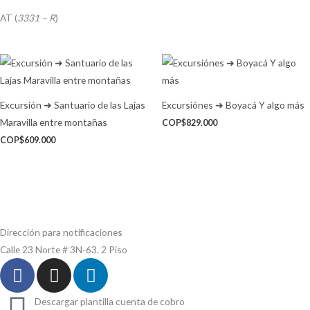
AT (
3331 – R
)
Excursión ➜ Santuario de las Lajas
Excursiónes ➜ Boyacá Y algo más
Maravilla entre montañas
COP$
829.000
COP$
609.000
Dirección para notificaciones
Calle 23 Norte # 3N-63. 2 Piso
F
I
L
a
n
i
c
s
n
Descargar plantilla cuenta de cobro