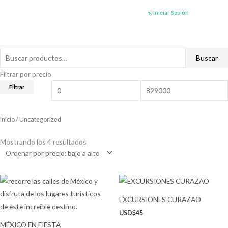
Ir
Iniciar Sesión
al
contenido
Buscar
Buscar
por:
Filtrar por precio
Precio
Precio
Filtrar
mínimo
máximo
Inicio
/ Uncategorized
Ordenado
por
Mostrando los 4 resultados
precio:
bajo
a
alto
EXCURSIONES CURAZAO
USD$
45
MÉXICO EN FIESTA