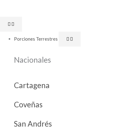
Ir
al
Open
Close
contenido
Porciones
Porciones
Terrestres
Terrestres
Porciones Terrestres
Nacionales
Cartagena
Coveñas
San Andrés