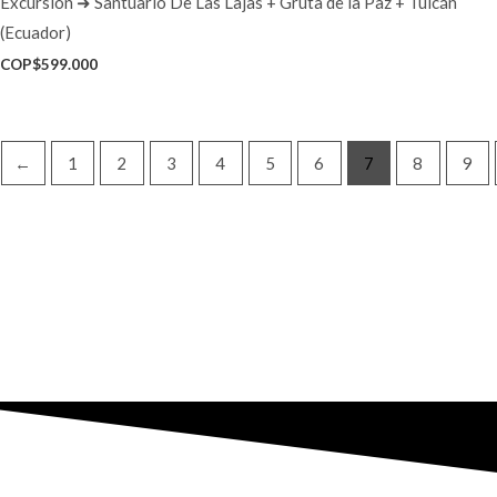
Excursión ➜ Santuario De Las Lajas + Gruta de la Paz + Tulcán
(Ecuador)
COP$
599.000
←
1
2
3
4
5
6
7
8
9