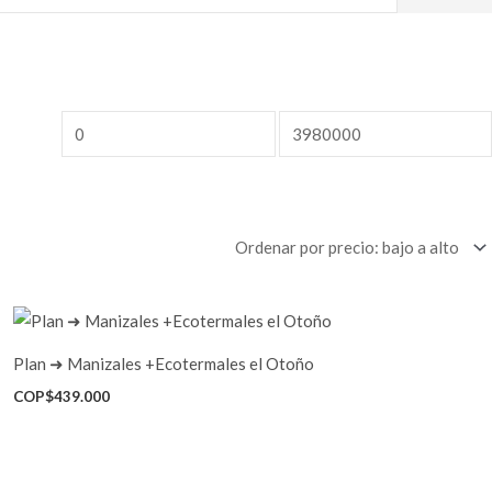
Precio
Precio
mínimo
máximo
Plan ➜ Manizales +Ecotermales el Otoño
COP$
439.000