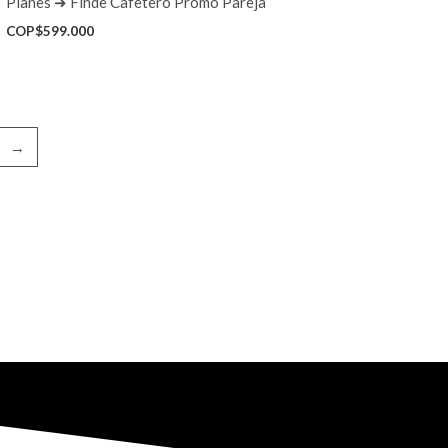
Planes ➜ Finde Cafetero Promo Pareja
COP$
599.000
→