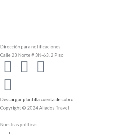
Dirección para notificaciones
Calle 23 Norte # 3N-63. 2 Piso
F
I
L
a
n
i
c
s
n
Descargar plantilla cuenta de cobro
e
t
k
Copyright © 2024 Aliados Travel
b
a
e
Nuestras políticas