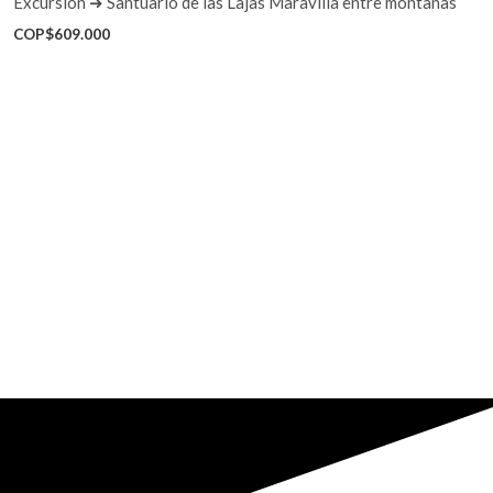
Excursión ➜ Santuario de las Lajas Maravilla entre montañas
COP$
609.000