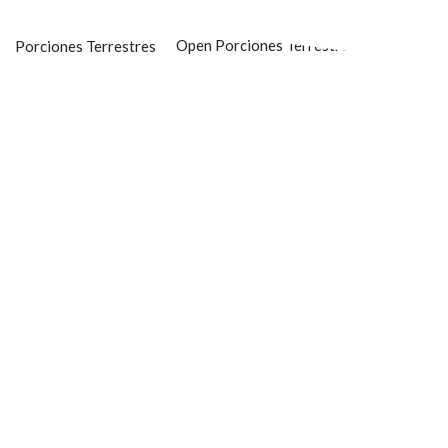
Ir
al
Open Porciones Terrestres
Porciones Terrestres
Excursio
contenido