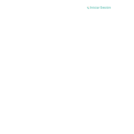
Ir
Iniciar Sesión
al
contenido