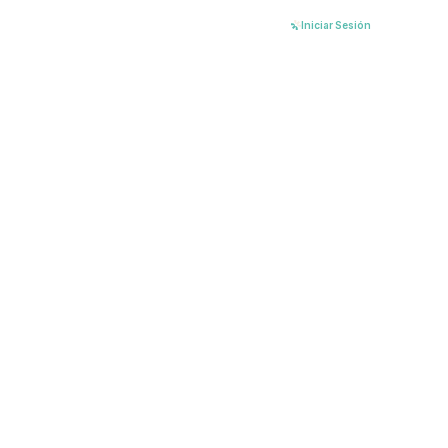
Ir
Iniciar Sesión
al
contenido