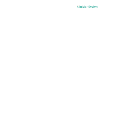
Ir
Iniciar Sesión
al
contenido