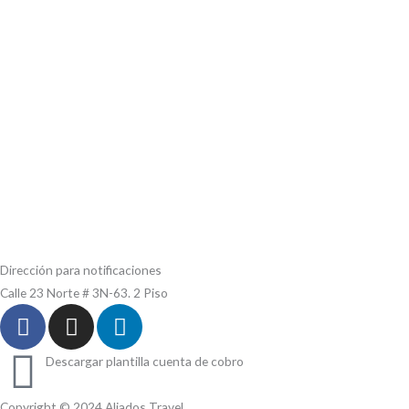
Dirección para notificaciones
Calle 23 Norte # 3N-63. 2 Piso
F
I
L
a
n
i
c
s
n
Descargar plantilla cuenta de cobro
e
t
k
b
a
e
Copyright © 2024 Aliados Travel