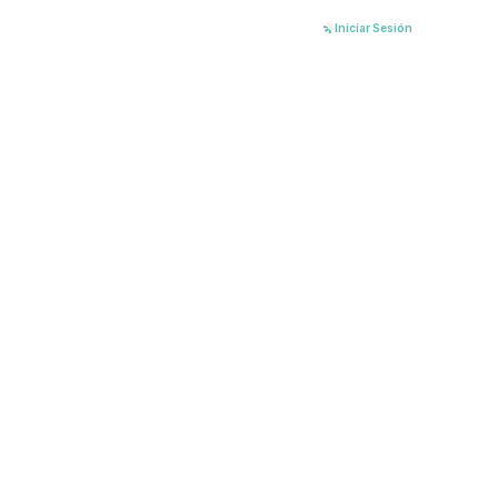
Ir
Iniciar Sesión
al
contenido