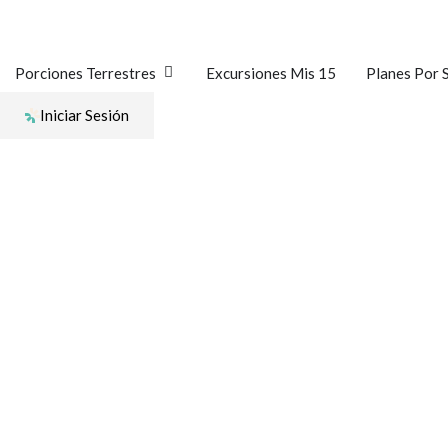
Ir
al
contenido
Open Porciones Terrestres
Porciones Terrestres
Excursiones Mis 15
Planes Por 
Iniciar Sesión