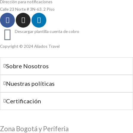
Dirección para notificaciones
Calle 23 Norte # 3N-63. 2 Piso
F
I
L
a
n
i
c
s
n
Descargar plantilla cuenta de cobro
e
t
k
b
a
e
Copyright © 2024 Aliados Travel
o
g
d
o
r
i
Sobre Nosotros
k
a
n
m
Nuestras políticas
Certificación
Zona Bogotá y Periferia