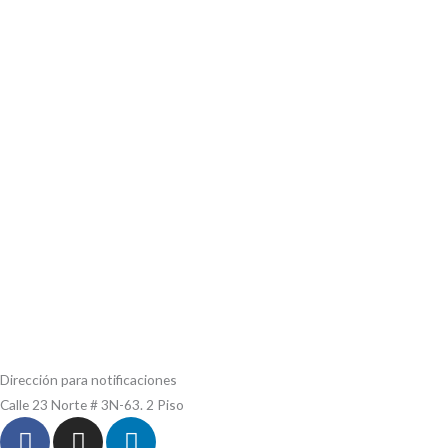
Dirección para notificaciones
Calle 23 Norte # 3N-63. 2 Piso
F
I
L