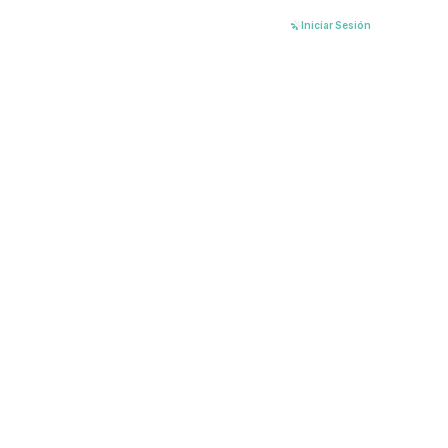
Ir
Iniciar Sesión
al
contenido