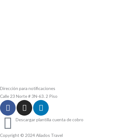
Dirección para notificaciones
Calle 23 Norte # 3N-63. 2 Piso
F
I
L
a
n
i
c
s
n
Descargar plantilla cuenta de cobro
e
t
k
b
a
e
Copyright © 2024 Aliados Travel