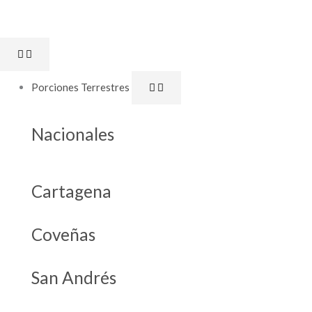
Ir
al
Open
Close
contenido
Porciones
Porciones
Terrestres
Terrestres
Porciones Terrestres
Nacionales
Cartagena
Coveñas
San Andrés