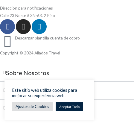
Dirección para notificaciones
Calle 23 Norte # 3N-63. 2 Piso
F
I
L
a
n
i
c
s
n
Descargar plantilla cuenta de cobro
e
t
k
b
a
e
Copyright © 2024 Aliados Travel
o
g
d
o
r
i
Sobre Nosotros
k
a
n
m
Nuestras políticas
Este sitio web utiliza cookies para
mejorar su experiencia web.
Ajustes de Cookies
Certificación
Aceptar Todo