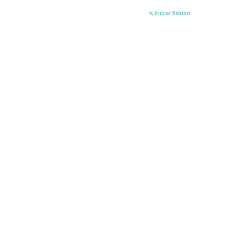
Ir
Iniciar Sesión
al
contenido