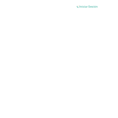
Ir
Iniciar Sesión
al
contenido